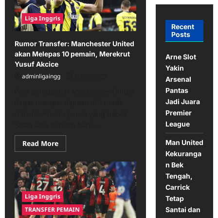
Liga Inggris
Recent
Posts
Rumor Transfer: Manchester United
akan Melepas 10 pemain, Merekrut
Arne Slot
Yusuf Akcice
Yakin
adminligaingg
03/26/2025
Arsenal
Pantas
Para penggemar Manchester United
Jadi Juara
dapat mempersiapkan diri untuk
Premier
transfer musim panas yang hebat.
League
Salah satu pemain baru...
Man United
Read
Read More
more
Kekuranga
about
Rumor
n Bek
Transfer:
Tengah,
Manchester
United
Carrick
akan
Liga Inggris
Melepas
Tetap
10
TRANSFER PEMAIN
Santai dan
pemain,
Merekrut