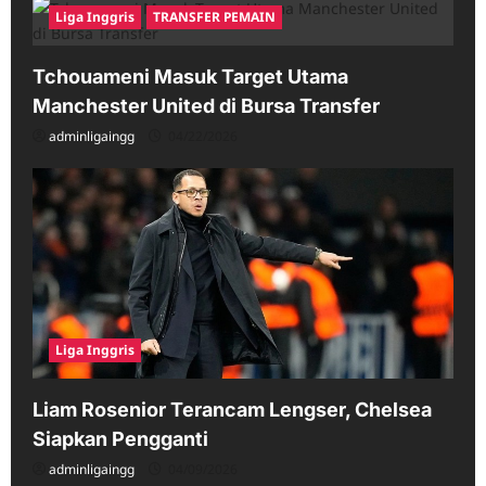
Liga Inggris
TRANSFER PEMAIN
Tchouameni Masuk Target Utama
Manchester United di Bursa Transfer
adminligaingg
04/22/2026
Liga Inggris
Liam Rosenior Terancam Lengser, Chelsea
Siapkan Pengganti
adminligaingg
04/09/2026