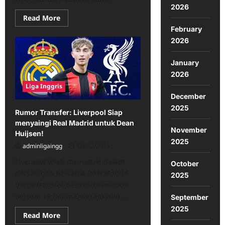
2026
Read
Read More
more
February
about
Ayah
2026
Chiesa
Tegaskan
Anaknya
January
Sangat
Bahagia
2026
di
Liga Inggris
Liverpool
December
2025
Rumor Transfer: Liverpool Siap
menyaingi Real Madrid untuk Dean
November
Huijsen!
2025
adminligaingg
03/22/2025
Liverpool telah memasuki dalam
October
persaingan bersama Real Madrid
2025
untuk transfer bek Bournemouth
berusia 19 tahun Dean Huijsen....
September
2025
Read
Read More
more