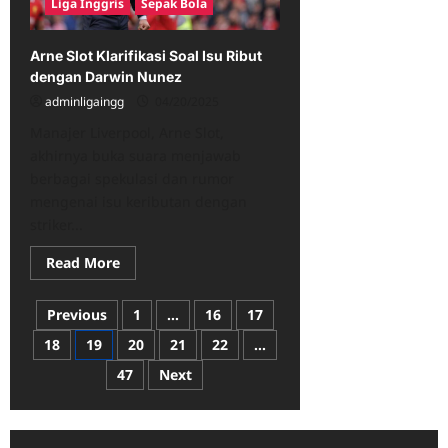
Liga Inggris
Sepak Bola
Godaan!
Arne Slot Klarifikasi Soal Isu Ribut
dengan Darwin Nunez
adminligaingg
04/20/2025
Manajer Liverpool, Arne Slot,
akhirnya buka suara menjawab
berbagai spekulasi dan rumor
mengenai isu keributan dengan
striker...
Read
Read More
more
about
Arne
Posts
Previous
1
…
16
17
Slot
Klarifikasi
pagination
18
19
20
21
22
…
Soal
Isu
Ribut
47
Next
dengan
Darwin
Nunez