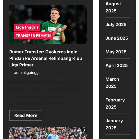
about
August
Peluang
Besar
2025
Pecahkan
Rekor
Unik,
July 2025
Liga Inggris
Moh
Salah
TRANSFER PEMAIN
Siap
June 2025
Tampil
Prima
Lawan
Rumor Transfer: Gyokeres Ingin
May 2025
Leicester
Pindah ke Arsenal Ketimbang Klub
Liga Primer
April 2025
adminligaingg
04/20/2025
March
Arsenal dikabarkan menjadi tujuan
2025
transfer utama Viktor Gyokeres jika
ia memutuskan meninggalkan
February
Sporting CP pada musim panas...
2025
Read
Read More
more
January
about
Rumor
2025
Transfer:
Gyokeres