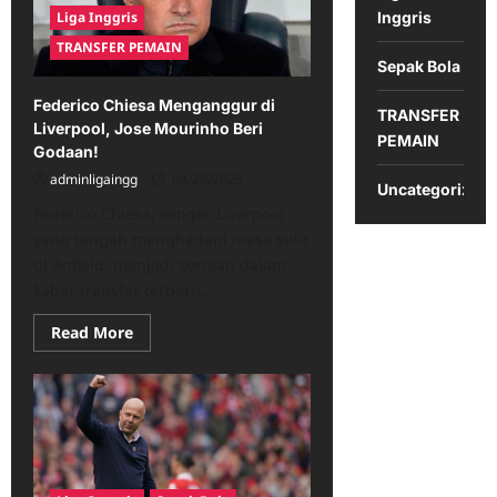
Everton
Tingkatkan
Liga Inggris
Inggris
Harapan
TRANSFER PEMAIN
Empat
Besar
Sepak Bola
Liga
Primer
Federico Chiesa Menganggur di
TRANSFER
Liverpool, Jose Mourinho Beri
PEMAIN
Godaan!
adminligaingg
04/20/2025
Uncategorized
Federico Chiesa, winger Liverpool
yang tengah menghadapi masa sulit
di Anfield, menjadi sorotan dalam
kabar transfer terbaru...
Read
Read More
more
about
Federico
Chiesa
Menganggur
di
Liverpool,
Jose
Mourinho
Beri