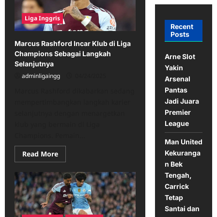
Liga Inggris
Recent
Posts
Marcus Rashford Incar Klub di Liga
Champions Sebagai Langkah
Arne Slot
Selanjutnya
Yakin
adminligaingg
04/24/2025
Arsenal
Pantas
Marcus Rashford dikabarkan sedang
Jadi Juara
mempertimbangkan langkah karier
Premier
selanjutnya dengan menargetkan
League
klub yang bermain di Liga
Champions. Pemain...
Man United
Kekuranga
Read
Read More
more
n Bek
about
Marcus
Tengah,
Rashford
Carrick
Incar
Klub
Tetap
di
Liga
Santai dan
Champions