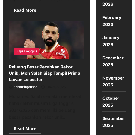
2026
Read
Read More
more
February
about
Tak
2026
Mau
Jawab,
Alexander-
January
Arnold
Masih
2026
Tenang
Liga Inggris
dengan
Masa
December
Depannya
yang
2025
Peluang Besar Pecahkan Rekor
Belum
Jelas
Unik, Moh Salah Siap Tampil Prima
November
Lawan Leicester
2025
adminligaingg
04/20/2025
Mohamed Salah semakin mendekati
October
babak akhir musim Liga Inggris
2025
2024/2025 dan memiliki peluang
besar pecahkan rekor unik...
September
2025
Read
Read More
more