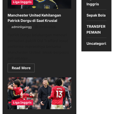
Liga Inggris
Jeremy
Inggris
Jacquet,
Proyek
Besar
Manchester United Kehilangan
Sepak Bola
Lini
Belakang
Patrick Dorgu di Saat Krusial
Dimulai
TRANSFER
adminligaingg
01/31/2026
PEMAIN
Patrick Dorgu belakangan mencuri
perhatian publik Old Trafford lewat
Uncategorized
performa impresifnya bersama
Manchester United. Meski berposisi
asli sebagai...
Read
Read More
more
about
Manchester
United
Kehilangan
Patrick
Dorgu
di
Saat
Liga Inggris
Krusial