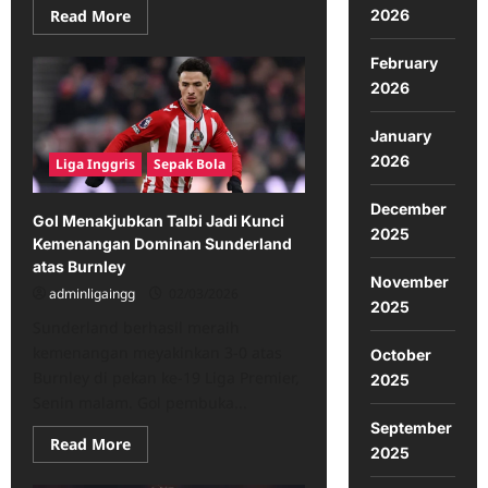
Read
2026
Read More
more
about
Arsenal
February
Hadapi
2026
Februari
Super
Sibuk
January
Usai
Lolos
2026
Liga Inggris
Sepak Bola
Final
Carabao
Cup
December
Gol Menakjubkan Talbi Jadi Kunci
2025
Kemenangan Dominan Sunderland
atas Burnley
November
adminligaingg
02/03/2026
2025
Sunderland berhasil meraih
kemenangan meyakinkan 3-0 atas
October
Burnley di pekan ke-19 Liga Premier,
2025
Senin malam. Gol pembuka...
September
Read
Read More
2025
more
about