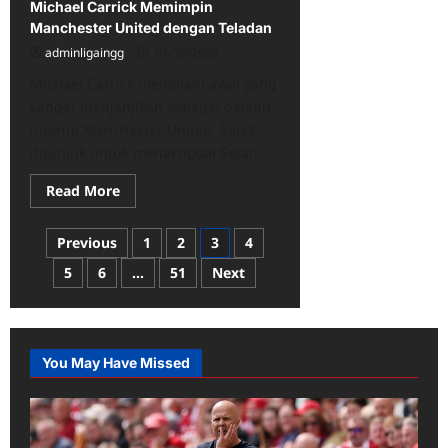
Michael Carrick Memimpin
Manchester United dengan Teladan
adminligaingg
01/30/2026
Michael Carrick menjalani awal yang
sangat menjanjikan sebagai pelatih
interim Manchester United. Sejak
ditunjuk untuk menakhodai Setan...
Read
Read More
more
about
Michael
Posts
Previous
1
2
3
4
Carrick
Memimpin
pagination
5
6
…
51
Next
Manchester
United
dengan
Teladan
You May Have Missed