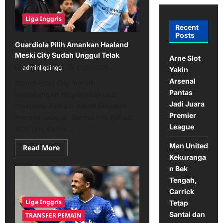
Liga Inggris
Recent
Posts
Guardiola Pilih Amankan Haaland
Meski City Sudah Unggul Telak
Arne Slot
adminligaingg
02/12/2026
Yakin
Arsenal
Manchester City meraih
Pantas
kemenangan meyakinkan saat
Jadi Juara
menjamu Fulham dalam lanjutan
Premier
Premier League. Bermain di Etihad
League
Stadium, Kamis...
Man United
Read
Read More
more
Kekuranga
about
Guardiola
n Bek
Pilih
Tengah,
Amankan
Haaland
Carrick
Meski
Liga Inggris
City
Tetap
Sudah
Santai dan
TRANSFER PEMAIN
Unggul