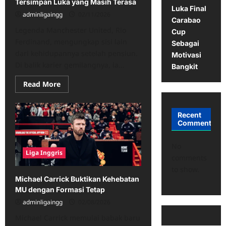
Tersimpan Luka yang Masih Terasa
Luka Final
adminligaingg
02/11/2026
Carabao
Legenda Manchester United, Rio
Cup
Ferdinand, mengungkap sisi lain
Sebagai
dari kehidupannya setelah pensiun.
Motivasi
Di balik karier gemilangnya, ia...
Bangkit
Read
Read More
more
about
Di
Balik
Recent
Kejayaan
Comments
Rio
Ferdinand
Tersimpan
No
Luka
Liga Inggris
yang
comments
Masih
Terasa
to show.
Michael Carrick Buktikan Kehebatan
MU dengan Formasi Tetap
adminligaingg
02/08/2026
Michael Carrick memulai babak baru