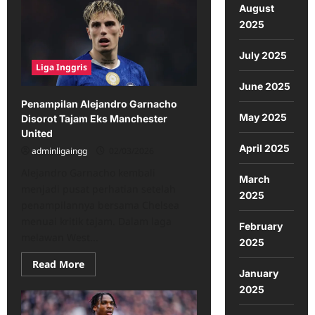
Gol
August
Menakjubkan
Talbi
2025
Jadi
Kunci
Kemenangan
July 2025
Dominan
Liga Inggris
Sunderland
atas
June 2025
Burnley
Penampilan Alejandro Garnacho
May 2025
Disorot Tajam Eks Manchester
United
April 2025
adminligaingg
02/03/2026
Alejandro Garnacho kembali
March
menjadi pusat perhatian setelah
2025
penampilannya bersama Chelsea
menuai kritik tajam. Dalam laga
February
melawan West...
2025
Read
Read More
more
January
about
2025
Penampilan
Alejandro
Garnacho