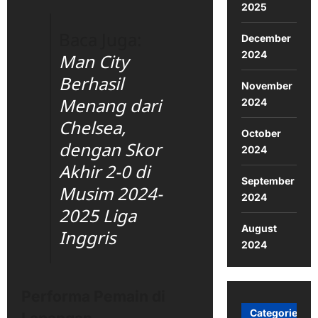
2025
Baca Juga:
December
2024
Man City
Berhasil
November
Menang dari
2024
Chelsea,
October
dengan Skor
2024
Akhir 2-0 di
September
Musim 2024-
2024
2025 Liga
August
Inggris
2024
Performa Pemain di
Categories