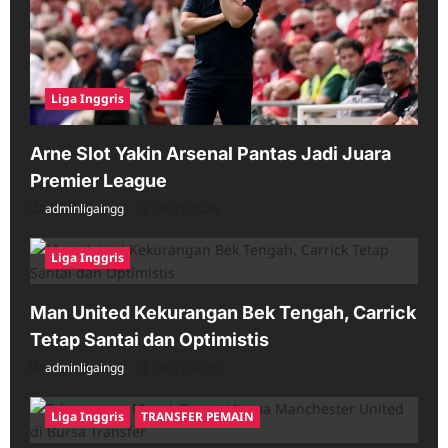
Liga Inggris
Arne Slot Yakin Arsenal Pantas Jadi Juara
Premier League
adminligaingg
05/15/2026
Liga Inggris
Man United Kekurangan Bek Tengah, Carrick
Tetap Santai dan Optimistis
adminligaingg
04/27/2026
Liga Inggris
TRANSFER PEMAIN