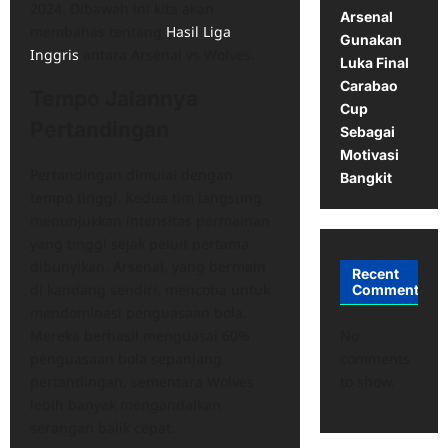
2024. Dibawah ini kita akan
Arsenal
membahas tentang
Hasil Liga
Gunakan
Inggris
antara Arsenal vs Wolves.
Luka Final
Carabao
Tempo Jalannya
Cup
Pertandingan
Sebagai
Motivasi
Pertandingan dimulai dengan
Bangkit
tempo tinggi. Kedua tim langsung
menunjukkan intensitas permainan
yang tinggi sejak peluit pertama
dibunyikan. Arsenal, yang bermain
Recent
di kandang sendiri, mencoba untuk
Comments
mendominasi penguasaan bola.
Mereka berhasil menguasai 60%
No
penguasaan bola sepanjang
comments
pertandingan, sementara Wolves
to show.
lebih banyak mengandalkan
serangan balik cepat.