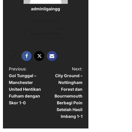
adminligaingg
Administrator
View All Posts
P
Previous:
Next:
Gol Tunggal –
City Ground –
o
Manchester
Nottingham
s
United Hentikan
Forest dan
t
Fulham dengan
Bournemouth
Skor 1-0
Berbagi Poin
n
Setelah Hasil
a
Imbang 1-1
v