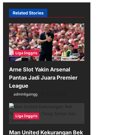
i
g
Related Stories
a
t
i
o
Liga Inggris
n
Arne Slot Yakin Arsenal
Pantas Jadi Juara Premier
League
adminligaingg
05/15/2026
Liga Inggris
Man United Kekurangan Bek