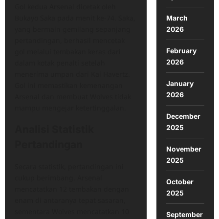
Gol kedua Arsenal dicetak oleh
Bukayo Saka pada menit ke-74. Saka,
March
yang bermain gemilang sepanjang
2026
pertandingan, berhasil mencetak
February
gol melalui tembakan keras dari
2026
dalam kotak penalti setelah
menerima umpan dari Kai Havertz.
January
Gol ini memastikan kemenangan
2026
Arsenal dan membuat Wolves tidak
mampu mengejar ketertinggalan.
December
2025
Analisi Statistik
Pertandingan
November
2025
Secara statistik, pertandingan ini
cukup berimbang. Arsenal
October
mencatatkan 12 tembakan dengan
2025
enam di antaranya tepat sasaran,
sementara Wolves mencatatkan 10
September