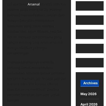
Gol pertama
Arsenal
dicetak oleh Kai
Havertz pada menit ke-25. Havertz
berhasil memanfaatkan umpan dari
Bukayo Saka dan melepaskan
tembakan yang tidak mampu
dihalau oleh kiper Wolves, José Sá.
Gol ini menjadi gol pembuka yang
sangat penting bagi Arsenal untuk
mengendalikan jalannya
pertandingan.
Chelsea sebenarnya memiliki
peluang untuk menyamakan
kedudukan sebelum babak pertama
berakhir. Namun, gol Nicolas Jackson
Archives
dianulir oleh VAR karena offside.
Keputusan ini membuat Chelsea
May 2026
semakin tertekan dan sulit untuk
bangkit.
April 2026